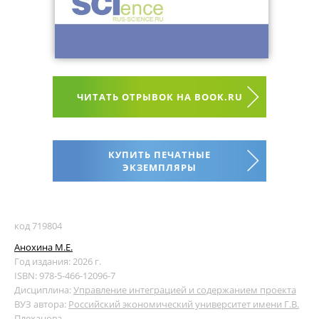
ЧИТАТЬ ОТРЫВОК НА BOOK.RU
КУПИТЬ ПЕЧАТНЫЕ
ЭКЗЕМПЛЯРЫ
код 719804
Анохина М.Е.
Год издания: 2026 г.
ISBN: 978-5-466-12096-7
Дисциплина:
Управление интеграцией и содержанием проекта
ВУЗ автора:
Российский экономический университет имени Г.В.
Плеханова