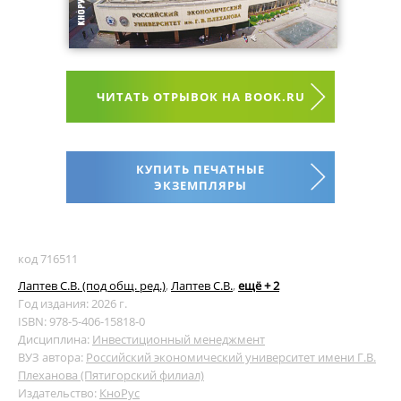
ЧИТАТЬ ОТРЫВОК НА BOOK.RU
КУПИТЬ ПЕЧАТНЫЕ
ЭКЗЕМПЛЯРЫ
код 716511
Лаптев С.В. (под общ. ред.)
,
Лаптев С.В.
,
ещё + 2
Год издания: 2026 г.
ISBN: 978-5-406-15818-0
Дисциплина:
Инвестиционный менеджмент
ВУЗ автора:
Российский экономический университет имени Г.В.
Плеханова (Пятигорский филиал)
Издательство:
КноРус