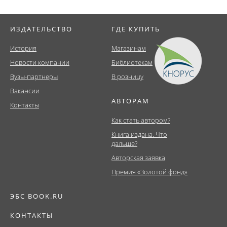
ИЗДАТЕЛЬСТВО
ГДЕ КУПИТЬ
История
Магазинам
Новости компании
Библиотекам
Вузы-партнеры
В розницу
Вакансии
АВТОРАМ
Контакты
Как стать автором?
Книга издана. Что
дальше?
Авторская заявка
Премия «Золотой фонд»
ЭБС BOOK.RU
КОНТАКТЫ