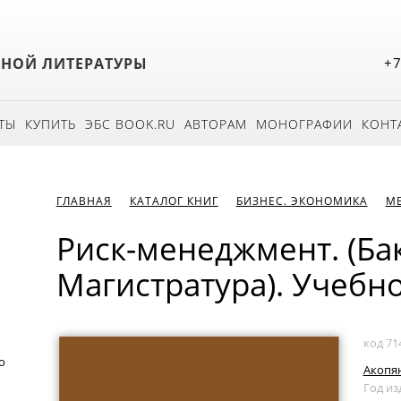
БНОЙ ЛИТЕРАТУРЫ
+7
ТЫ
КУПИТЬ
ЭБС BOOK.RU
АВТОРАМ
МОНОГРАФИИ
КОНТ
ГЛАВНАЯ
КАТАЛОГ КНИГ
БИЗНЕС. ЭКОНОМИКА
М
Риск-менеджмент. (Ба
Магистратура). Учебн
код 71
о
Акопян
Год из