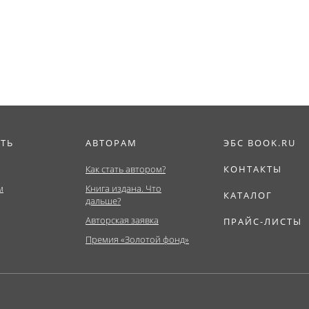
(Аспирантура,
Бакалавриат,...
Бакалавриат,...
ИТЬ
АВТОРАМ
ЭБС BOOK.RU
Как стать автором?
КОНТАКТЫ
м
Книга издана. Что
КАТАЛОГ
дальше?
Авторская заявка
ПРАЙС-ЛИСТЫ
Премия «Золотой фонд»