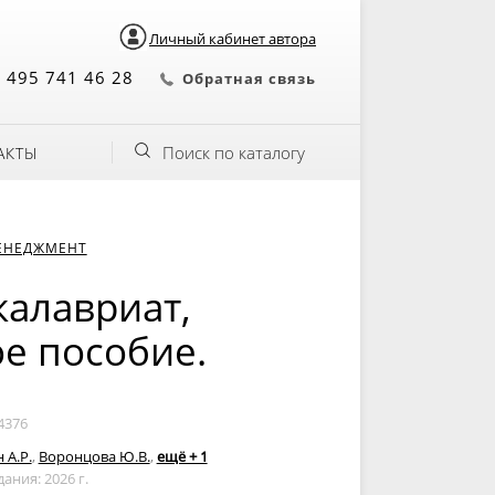
Личный кабинет автора
 495 741 46 28
Обратная связь
Поиск по каталогу
АКТЫ
ЕНЕДЖМЕНТ
калавриат,
ое пособие.
4376
 А.Р.
,
Воронцова Ю.В.
,
ещё + 1
дания: 2026 г.