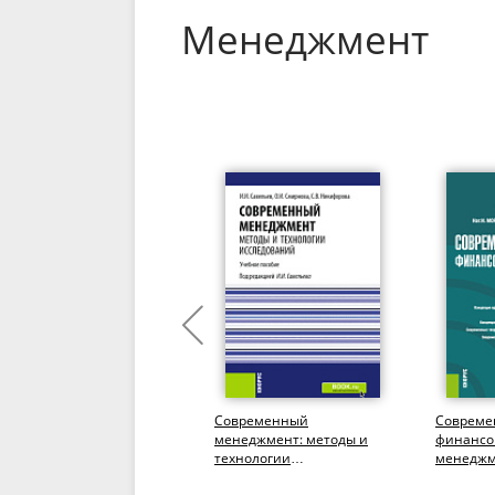
Менеджмент
Стратегический
Современный
Совреме
менеджмент. Часть 2.
менеджмент: методы и
финансо
(Бакалавриат,
технологии
менеджм
Магистратура). Учебное
исследований.
(Магистр