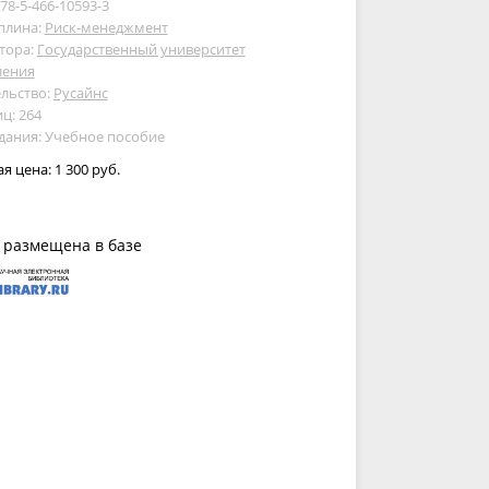
978-5-466-10593-3
плина:
Риск-менеджмент
тора:
Государственный университет
ления
льство:
Русайнс
ц: 264
дания: Учебное пособие
ая цена:
1 300 руб.
 размещена в базе