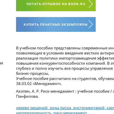
ЧИТАТЬ ОТРЫВОК НА BOOK.RU
КУПИТЬ ПЕЧАТНЫЕ ЭКЗЕМПЛЯРЫ
В учебном пособии представлены современные ин
позволяющие в условиях введения жестких антирос
реализации политики импортозамещения эффектив
ая
повышения конкурентоспособности компаний. В эт
глубоко и полно изучить все процессы управления 
бизнес-процессы,
Учебное пособие рассчитано на студентов, обуча
38.03.02 «Менеджмент».
Акопян, А. Р. Риск-менеджмент : учебное пособие / А
Панфилова.
дерево решений, зоны риска, инструментарий, кар
неопределенность, риск-менеджмент