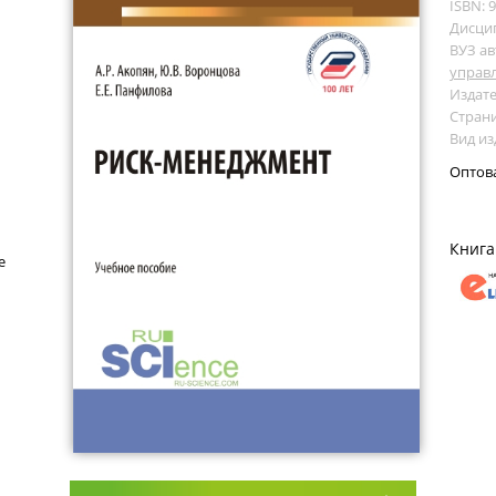
ISBN: 
Дисци
ВУЗ ав
управ
Издате
Страни
Вид из
Оптов
Книга
е