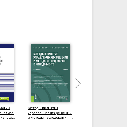
ологии
Методы принятия
Методы исследований в
 анализа
управленческих решений
закупках. (Бакалавриат,
изнеса.
и методы исследования в
Магистратура). Учебное
менеджменте.
пособие.