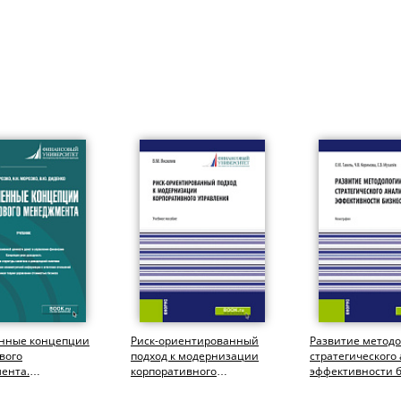
нные концепции
Риск-ориентированный
Развитие метод
вого
подход к модернизации
стратегического
ента.
корпоративного
эффективности б
атура). Учебник.
управления.
(Аспирантура,