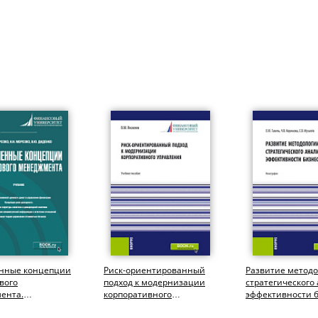
нные концепции
Риск-ориентированный
Развитие метод
вого
подход к модернизации
стратегического
ента.
корпоративного
эффективности б
атура). Учебник.
управления.
(Аспирантура,