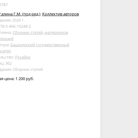
2787
алина Г.М. (под ред.)
,
Коллектив авторов
дания: 2026 г.
978-5-466-10248-2
плина:
Сборник статей, материалов
ренций
тора:
Башкирский государственный
рситет
льство:
Русайнс
ц: 362
дания: Сборник статей
ая цена:
1 200 руб.