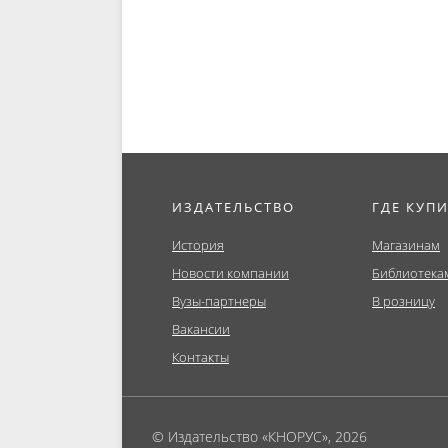
пособие.
(Аспирантура,
Бакалавриат,...
ИЗДАТЕЛЬСТВО
ГДЕ КУП
История
Магазинам
Новости компании
Библиотека
Вузы-партнеры
В розницу
Вакансии
Контакты
© Издательство «КНОРУС», 2026