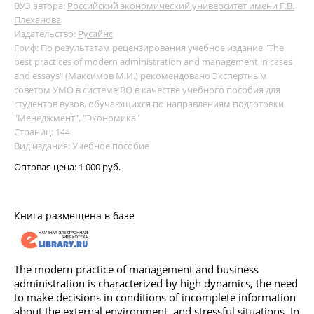
ВУЗ автора:
Российский экономический университет имени Г.В.
Плеханова
Издательство:
Русайнс
Гриф: По результатам рецензирования учебное издание "The
best practices of modern administration and management in cases
and essays" (Максимов М.И.) рекомендовано Экспертным
советом УМО в системе ВО в качестве учебного пособия для
студентов вузов, обучающихся по направлениям подготовки
"Менеджмент", "Экономика"
Страниц: 144
Вид издания: Учебное пособие
Оптовая цена:
1 000 руб.
Книга размещена в базе
The modern practice of management and business
administration is characterized by high dynamics, the need
to make decisions in conditions of incomplete information
about the external environment, and stressful situations. In