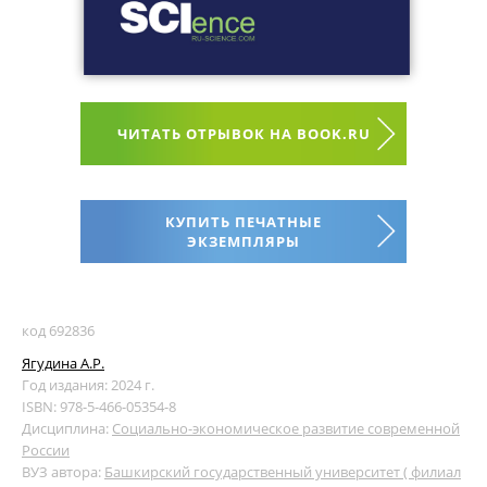
ЧИТАТЬ ОТРЫВОК НА BOOK.RU
КУПИТЬ ПЕЧАТНЫЕ
ЭКЗЕМПЛЯРЫ
код 692836
Ягудина А.Р.
Год издания: 2024 г.
ISBN: 978-5-466-05354-8
Дисциплина:
Социально-экономическое развитие современной
России
ВУЗ автора:
Башкирский государственный университет ( филиал