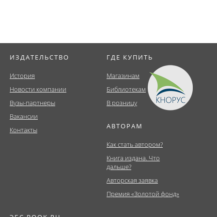
ИЗДАТЕЛЬСТВО
ГДЕ КУПИТЬ
История
Магазинам
Новости компании
Библиотекам
Вузы-партнеры
В розницу
Вакансии
АВТОРАМ
Контакты
Как стать автором?
Книга издана. Что
дальше?
Авторская заявка
Премия «Золотой фонд»
ЭБС BOOK.RU