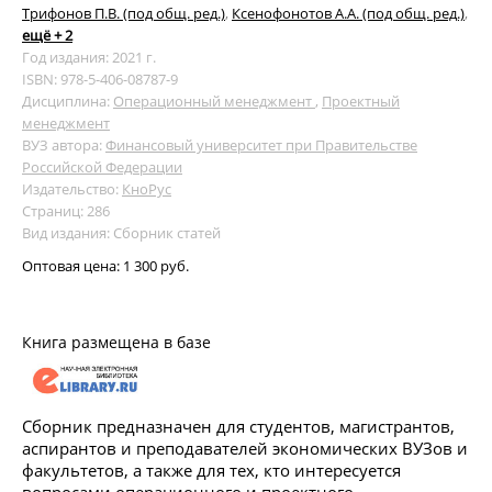
Трифонов П.В. (под общ. ред.)
,
Ксенофонотов А.А. (под общ. ред.)
,
ещё + 2
Год издания: 2021 г.
ISBN: 978-5-406-08787-9
Дисциплина:
Операционный менеджмент
,
Проектный
менеджмент
ВУЗ автора:
Финансовый университет при Правительстве
Российской Федерации
Издательство:
КноРус
Страниц: 286
Вид издания: Сборник статей
Оптовая цена:
1 300 руб.
Книга размещена в базе
Сборник предназначен для студентов, магистрантов,
аспирантов и преподавателей экономических ВУЗов и
факультетов, а также для тех, кто интересуется
вопросами операционного и проектного