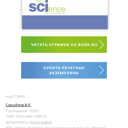
ЧИТАТЬ ОТРЫВОК НА BOOK.RU
КУПИТЬ ПЕЧАТНЫЕ
ЭКЗЕМПЛЯРЫ
код 718844
Самойлов В.Д.
Год издания: 2026 г.
ISBN: 978-5-466-11807-0
Дисциплина:
Демография
ВУЗ автора:
Институт экономики и культуры (г. Москва)