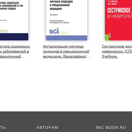
ктика социально
Актуализация научных
Сестринское дел
х заболеваний в
подходов в прецизионной
неврологии. (СПО
овационный
медицине. (Бакалавриат,
Учебник.
(Аспирантура,
Магистратура,
ат,...
Специалитет)....
ИТЬ
АВТОРАМ
ЭБС BOOK.RU