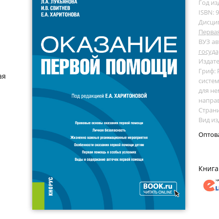
Год из
ISBN: 
Дисци
Перва
ВУЗ ав
госуда
Издате
Гриф:
ая
систем
для не
напра
Страни
Вид из
Оптов
Книга