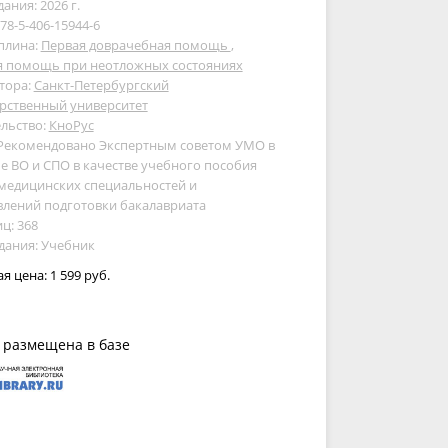
дания: 2026 г.
978-5-406-15944-6
плина:
Первая доврачебная помощь
,
я помощь при неотложных состояниях
тора:
Санкт-Петербургский
рственный университет
льство:
КноРус
 Рекомендовано Экспертным советом УМО в
е ВО и СПО в качестве учебного пособия
медицинских специальностей и
влений подготовки бакалавриата
ц: 368
дания: Учебник
ая цена:
1 599 руб.
 размещена в базе