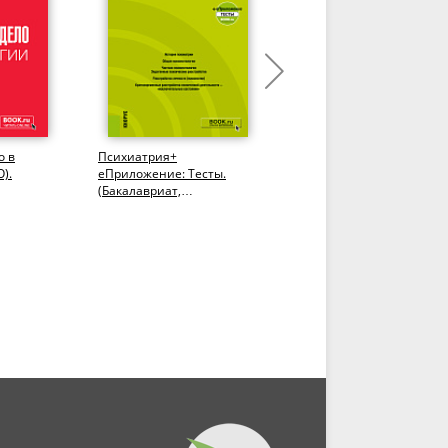
о в
Психиатрия+
Неврология.
).
еПриложение: Тесты.
(Специалитет). Учебник.
(Бакалавриат,
Специалитет). Учебник.