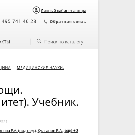
Личный кабинет автора
 495 741 46 28
Обратная связь
Поиск по каталогу
АКТЫ
ИЦИНА
МЕДИЦИНСКИЕ НАУКИ.
ощи.
итет). Учебник.
7521
нова Е.А. (под ред.)
,
Кулганов В.А.
,
ещё + 3