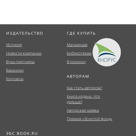
ИЗДАТЕЛЬСТВО
ГДЕ КУПИТЬ
История
Магазинам
Новости компании
Библиотекам
Вузы-партнеры
В розницу
Вакансии
АВТОРАМ
Контакты
Как стать автором?
Книга издана. Что
дальше?
Авторская заявка
Премия «Золотой фонд»
ЭБС BOOK.RU