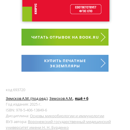
ЧИТАТЬ ОТРЫВОК НА BOOK.RU
КУПИТЬ ПЕЧАТНЫЕ
ЭКЗЕМПЛЯРЫ
код 693720
Земсков А.М. (под ред.)
,
Земсков А.М.
,
ещё + 6
Год издания: 2025 г.
ISBN: 978-5-406-13849-6
Дисциплина:
Основы микробиологии и иммунологии
ВУЗ автора:
Воронежский государственный медицинский
университет имени Н. Н. Бурденко