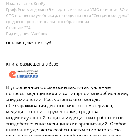
Издательство:
КноРус
Гриф: Рекомендовано Экспертным советом УМО в системе ВО и
СПО в качестве учебника для специальности "Сестринское дело"
среднего профессионального образования
Страниц: 224
Вид издания: Учебник
Оптовая цена:
1 190 руб.
Книга размещена в базе
В упрощенной форме освещаются актуальные
вопросы медицинской и санитарной микробиологии,
эпидемиологии. Рассматриваются методы
обеззараживания диагностического материала,
медицинского инструментария, средства
индивидуальной защиты медицинских работников,
эпидобеспечение медицинских организаций. Особое
внимание уделяется особенностям этиопатогенеза,
принципам диагностики, профилактики и лечения