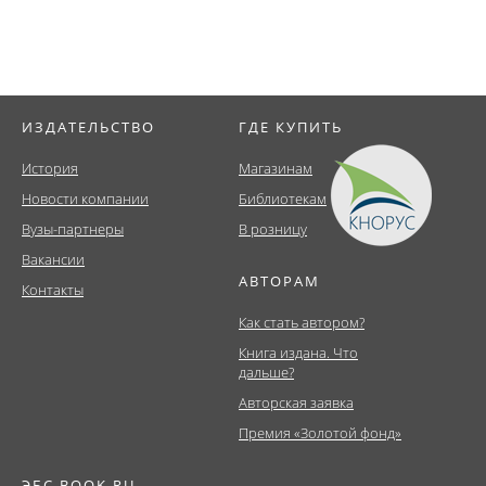
ИЗДАТЕЛЬСТВО
ГДЕ КУПИТЬ
История
Магазинам
Новости компании
Библиотекам
Вузы-партнеры
В розницу
Вакансии
АВТОРАМ
Контакты
Как стать автором?
Книга издана. Что
дальше?
Авторская заявка
Премия «Золотой фонд»
ЭБС BOOK.RU