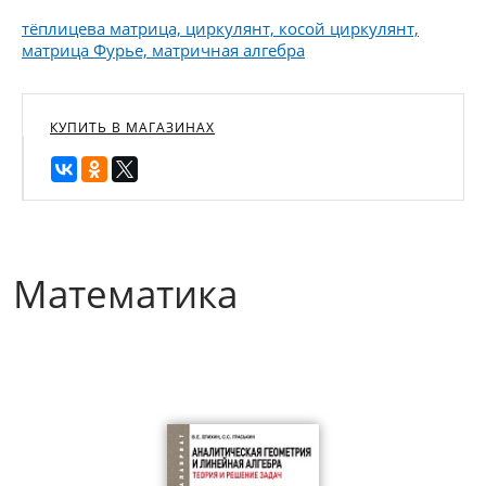
тёплицева матрица, циркулянт, косой циркулянт,
матрица Фурье, матричная алгебра
КУПИТЬ В МАГАЗИНАХ
Математика