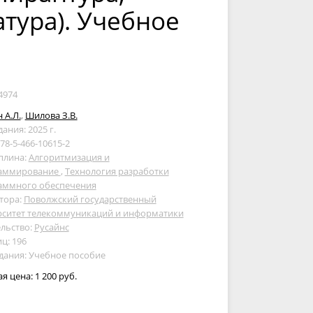
тура). Учебное
4974
 А.Л.
,
Шилова З.В.
дания: 2025 г.
978-5-466-10615-2
плина:
Алгоритмизация и
аммирование
,
Технология разработки
аммного обеспечения
тора:
Поволжский государственный
рситет телекоммуникаций и информатики
льство:
Русайнс
ц: 196
дания: Учебное пособие
ая цена:
1 200 руб.