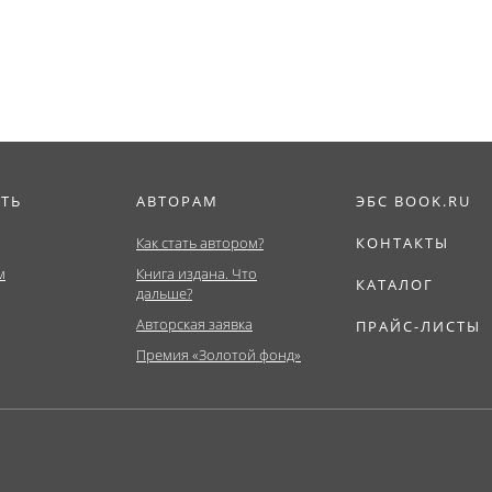
ИТЬ
АВТОРАМ
ЭБС BOOK.RU
Как стать автором?
КОНТАКТЫ
м
Книга издана. Что
КАТАЛОГ
дальше?
Авторская заявка
ПРАЙС-ЛИСТЫ
Премия «Золотой фонд»