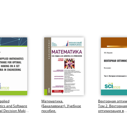
pplied
Математика.
Векторная опти
ics and Software
(Бакалавриат). Учебное
Том 2. Векторная
al Decision Making
пособие.
оптимизация в
 Criteria in...
инженерии. (Асп
Бакалавриат,...