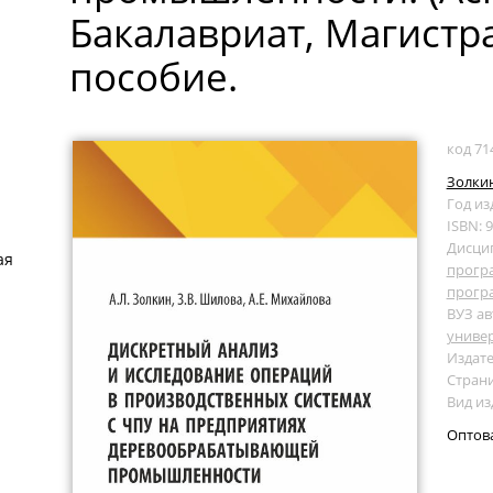
Бакалавриат, Магистра
пособие.
код 71
Золкин
Год из
ISBN: 
Дисци
ая
прогр
прогр
ВУЗ ав
униве
Издате
Страни
Вид из
Оптов