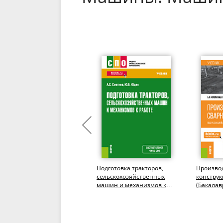
Инженерная графика для
Подготовка тракторов,
Произво
строителей. (СПО).
сельскохозяйственных
конструк
Учебник.
машин и механизмов к
(Бакалав
работе. (СПО). Учебник.