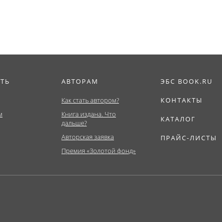
ИТЬ
АВТОРАМ
ЭБС BOOK.RU
Как стать автором?
КОНТАКТЫ
м
Книга издана. Что
КАТАЛОГ
дальше?
Авторская заявка
ПРАЙС-ЛИСТЫ
Премия «Золотой фонд»