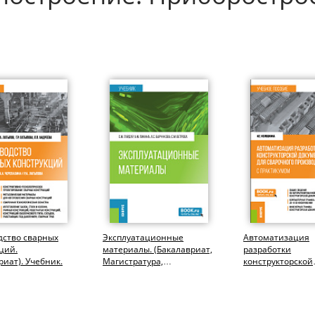
дство сварных
Эксплуатационные
Автоматизация
ций.
материалы. (Бакалавриат,
разработки
риат). Учебник.
Магистратура,
конструкторской
Специалитет). Учебник.
документации д
сварочного прои
(с практикумом)...