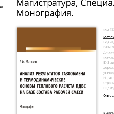
Магистратура, Специал
ая
Монография.
код 72
Матюх
Год из
ISBN: 
Дисци
конст
ВУЗ ав
дорож
униве
Издате
Страни
Вид и
Оптов
Книга