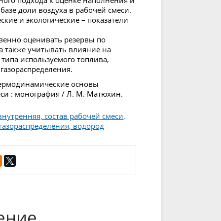
ного подхода к оценке наполнения и
базе доли воздуха в рабочей смеси.
еские и экологические – показатели
венно оценивать резервы по
а также учитывать влияние на
типа используемого топлива,
газораспределения.
 термодинамические основы
еси : монография / Л. М. Матюхин.
утренняя, состав рабочей смеси,
 газораспределения, водород
ение