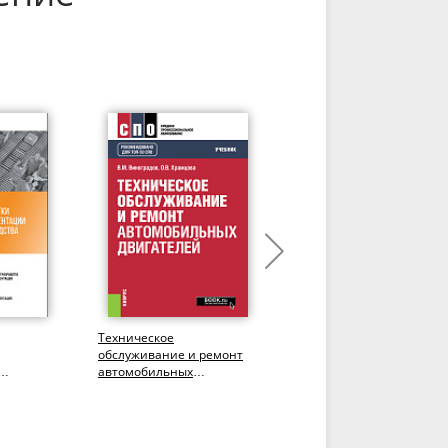
Техническое
Начертательная
обслуживание и ремонт
геометрия и инженерна
автомобильных
графика. (Бакалавриат,
ля
двигателей. (СПО).
Специалитет). Учебник.
зводства
Учебник.
.