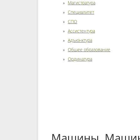
Магистратура
Специалитет
СПО
Ассистентура
Адъюнктура
Общее образование
Ординатура
Машины. Машин