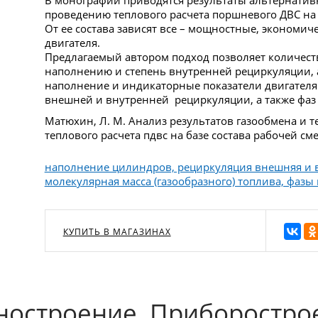
В монографии приводятся результаты альтернатив
проведению теплового расчета поршневого ДВС на 
От ее состава зависят все – мощностные, экономич
двигателя.
Предлагаемый автором подход позволяет количест
наполнению и степень внутренней рециркуляции, 
наполнение и индикаторные показатели двигателя 
внешней и внутренней рециркуляции, а также фаз 
Матюхин, Л. М. Анализ результатов газообмена и
теплового расчета пдвс на базе состава рабочей см
наполнение цилиндров, рециркуляция внешняя и вн
молекулярная масса (газообразного) топлива, фазы
КУПИТЬ В МАГАЗИНАХ
остроение. Приборостро