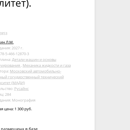
итет).
2853
ин Л.М.
дания: 2027 г.
978-5-466-12870-3
плина:
Детали машин и основы
руирования
,
Механика жидкости и газа
тора:
Московский автомобильно-
ный государственный технический
рситет (МАДИ)
льство:
Русайнс
ц: 284
здания: Монография
ая цена:
1 300 руб.
 размещена в базе