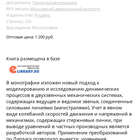
Дисциплина:
Техническая механика
ВУЗ автора:
Московский авиационный институт
Издательство:
Русайнс
Страниц: 226
Вид издания: Монография
Оптовая цена:
1 200 руб.
Книга размещена в базе
В монографии изложен новый подход к
моделированию и исследованию динамических
процессов в двухзвенных механических системах,
содержащих ведущее и ведомое звенья, соединенные
силовыми линиями (магистралями). Учет в явном
виде колебаний скоростей движения и напряжений в
механизмах, содержащих стержневые линии, при
выводе уравнений в частных производных является
разработкой авторов. Применение преобразований
по Лапласу позволило вывести уравнения,