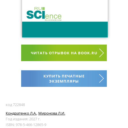
ЧИТАТЬ ОТРЫВОК НА BOOK.RU
КУПИТЬ ПЕЧАТНЫЕ
ЭКЗЕМПЛЯРЫ
код 722848
Кондратенко Л.А.
,
Миронова Л.И.
Год издания: 2027 г.
ISBN: 978-5-466-12865-9