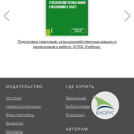
Подготовка тракторов, сельскохозяйственных машин и
механизмов к работе. (СПО). Учебник.
ИЗДАТЕЛЬСТВО
ГДЕ КУПИТЬ
История
Магазинам
Новости компании
Библиотекам
Вузы-партнеры
В розницу
Вакансии
АВТОРАМ
Контакты