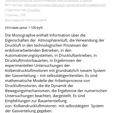
ВУЗ автора:
Омский государственный технический университет
Издательство:
Русайнс
Страниц: 168
Вид издания: Монография
Оптовая цена:
1 100 руб.
Die Monographie enthält Information über die
Eigenschaften der Atmosphärenluft, die Verwendung der
Druckluft in den technologischen Prozessen der
erdölverarbeitenden Betrieben, in den
Automatisierungssystemen, in Druckluftantrieben, in
Druckluftmotorbauarten, in Ergebnissen der
experimentellen Untersuchungen der
Kolbendruckluftmotoren mit grundsätzlich neuem System
der Gasverteilung – mit selbsstätigenVentilen. Es sind
mathematische Modelle der Arbeitsprozesse von
Druckluftmotoren, die die Dynamik der
Bewegungsmechanismen, die Ergebnisse der numerischen
Untersuchungen beachten, dargestellt. Es sind
Empfehlungen zur Bauarterstellung
von Kolbendruckluftmotoren mit selbsstätigem System
der Gasverteilung gegeben.