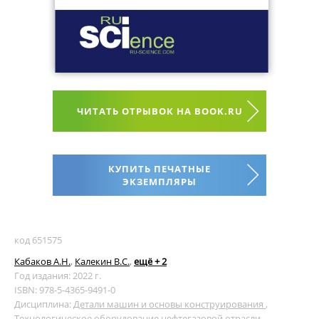
ЧИТАТЬ ОТРЫВОК НА BOOK.RU
КУПИТЬ ПЕЧАТНЫЕ
ЭКЗЕМПЛЯРЫ
код 651575
Кабаков А.Н.
,
Калекин В.С.
,
ещё + 2
Год издания: 2022 г.
ISBN: 978-5-4365-9491-0
Дисциплина:
Детали машин и основы конструирования
,
Технологическое оборудование нефтегазовой отрасли