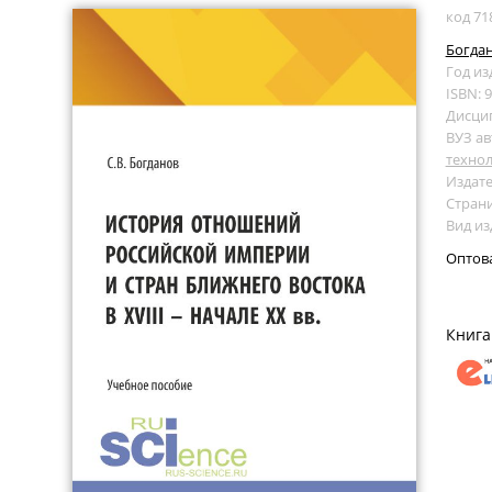
код 71
Богдан
Год из
ISBN: 
Дисци
ВУЗ ав
технол
Издате
Страни
Вид из
Оптов
Книга