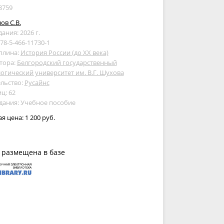
8759
ов С.В.
дания: 2026 г.
978-5-466-11730-1
плина:
История России (до XX века)
тора:
Белгородский государственный
огический университет им. В.Г. Шухова
льство:
Русайнс
ц: 62
дания: Учебное пособие
ая цена:
1 200 руб.
 размещена в базе