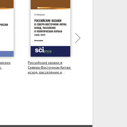
арских
Российские казаки в
Роль российского
.
Северо-Восточном Китае:
государства в социально
исход, расселение и
духовном развитии
политическая борьба
Северокавказского края
(1920–1937...
(XVIII – XIX...