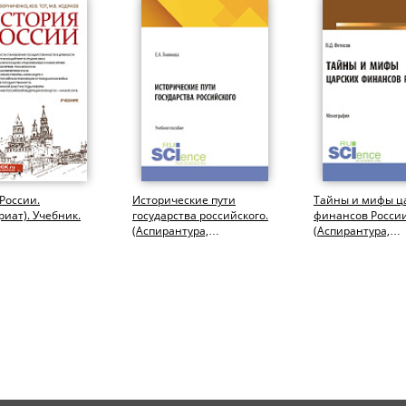
России.
Исторические пути
Тайны и мифы ц
риат). Учебник.
государства российского.
финансов России
(Аспирантура,
(Аспирантура,
Бакалавриат,
Бакалавриат,
Магистратура). Учебное...
Магистратура).
Монография.