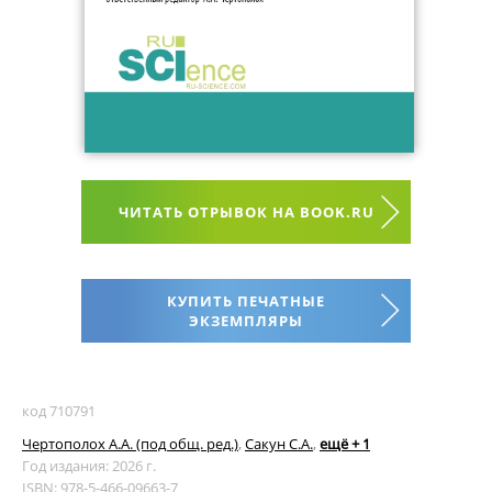
ЧИТАТЬ ОТРЫВОК НА BOOK.RU
КУПИТЬ ПЕЧАТНЫЕ
ЭКЗЕМПЛЯРЫ
код 710791
Чертополох А.А. (под общ. ред.)
,
Сакун С.А.
,
ещё + 1
Год издания: 2026 г.
ISBN: 978-5-466-09663-7