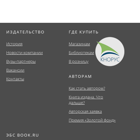
ИЗДАТЕЛЬСТВО
ГДЕ КУПИТЬ
История
Магазинам
Новости компании
Библиотекам
Вузы-партнеры
В розницу
Вакансии
АВТОРАМ
Контакты
Как стать автором?
Книга издана. Что
дальше?
Авторская заявка
Премия «Золотой фонд»
ЭБС BOOK.RU