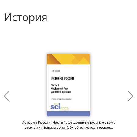
История
История России. Часть 1. От древней руси к новому
времени. (Бакалавриат). Учебно-методическое...