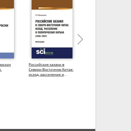
арских
Российские казаки в
Роль российского
.
Северо-Восточном Китае:
государства в социально
исход, расселение и
духовном развитии
политическая борьба
Северокавказского края
(1920–1937...
(XVIII – XIX...