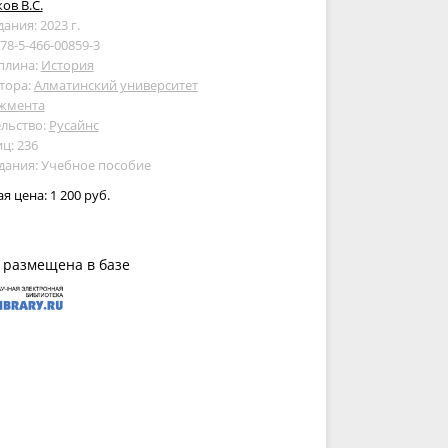
ов В.С.
дания: 2023 г.
978-5-466-00859-3
плина:
История
тора:
Алматинский университет
жмента
льство:
Русайнс
ц: 236
дания: Учебное пособие
ая цена:
1 200 руб.
 размещена в базе