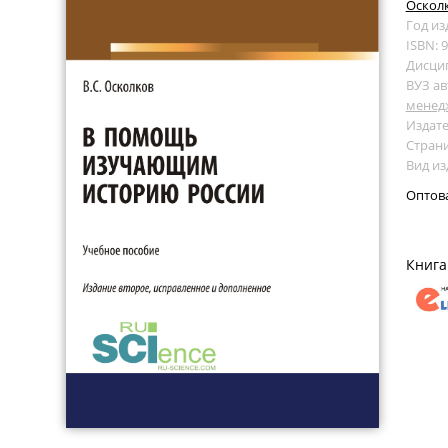
Осколк
Год из
ISBN: 
Дисци
ВУЗ ав
менед
Издате
Страни
Вид из
Оптов
Книга