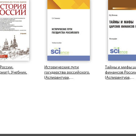
России.
Исторические пути
Тайны и мифы ц
риат). Учебник.
государства российского.
финансов России
(Аспирантура,
(Аспирантура,
Бакалавриат,
Бакалавриат,
Магистратура). Учебное...
Магистратура).
Монография.