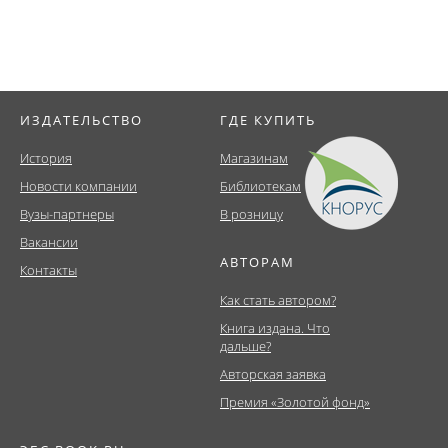
ИЗДАТЕЛЬСТВО
ГДЕ КУПИТЬ
История
Магазинам
Новости компании
Библиотекам
Вузы-партнеры
В розницу
Вакансии
АВТОРАМ
Контакты
Как стать автором?
Книга издана. Что
дальше?
Авторская заявка
Премия «Золотой фонд»