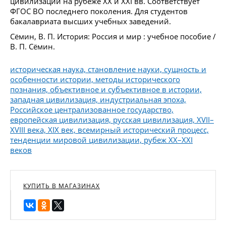
цивилизации на рубеже ХХ и XXI вв. Соответствует
ФГОС ВО последнего поколения. Для студентов
бакалавриата высших учебных заведений.
Сёмин, В. П. История: Россия и мир : учебное пособие /
В. П. Сёмин.
историческая наука, становление науки, сущность и
особенности истории, методы исторического
познания, объективное и субъективное в истории,
западная цивилизация, индустриальная эпоха,
Российское централизованное государство,
европейская цивилизация, русская цивилизация, XVII–
XVIII века, XIX век, всемирный исторический процесс,
тенденции мировой цивилизации, рубеж XX–XXI
веков
КУПИТЬ В МАГАЗИНАХ