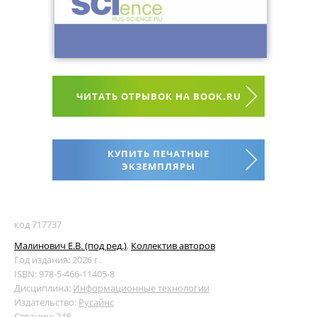
ЧИТАТЬ ОТРЫВОК НА BOOK.RU
КУПИТЬ ПЕЧАТНЫЕ
ЭКЗЕМПЛЯРЫ
код 717737
Малинович Е.В. (под ред.)
,
Коллектив авторов
Год издания: 2026 г.
ISBN: 978-5-466-11405-8
Дисциплина:
Информационные технологии
Издательство:
Русайнс
Страниц: 248