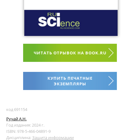
ЧИТАТЬ ОТРЫВОК НА BOOK.RU
КУПИТЬ ПЕЧАТНЫЕ
ЭКЗЕМПЛЯРЫ
код 691154
Ручай А.Н.
Год издания: 2024 г.
ISBN: 978-5-466-04891-9
Дисциплина:
Защита информации