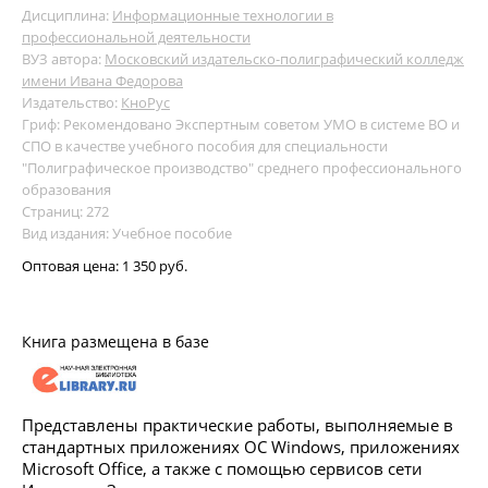
Дисциплина:
Информационные технологии в
профессиональной деятельности
ВУЗ автора:
Московский издательско-полиграфический колледж
имени Ивана Федорова
Издательство:
КноРус
Гриф: Рекомендовано Экспертным советом УМО в системе ВО и
СПО в качестве учебного пособия для специальности
"Полиграфическое производство" среднего профессионального
образования
Страниц: 272
Вид издания: Учебное пособие
Оптовая цена:
1 350 руб.
Книга размещена в базе
Представлены практические работы, выполняемые в
стандартных приложениях ОС Windows, приложениях
Microsoft Office, а также с помощью сервисов сети