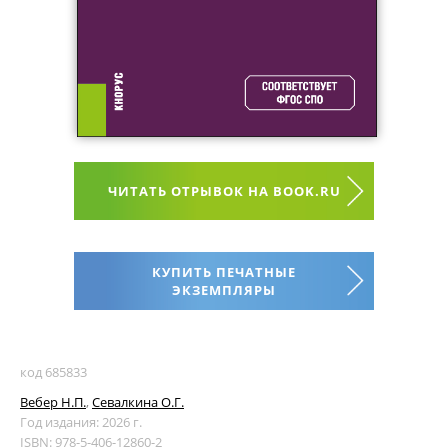
ЧИТАТЬ ОТРЫВОК НА BOOK.RU
КУПИТЬ ПЕЧАТНЫЕ
ЭКЗЕМПЛЯРЫ
код 685833
Вебер Н.П.
,
Севалкина О.Г.
Год издания: 2026 г.
ISBN: 978-5-406-12860-2