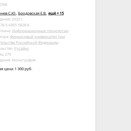
2566
нев С.Ю.
,
Бродовская Е.В.
,
ещё + 15
дания: 2020 г.
978-5-4365-5828-8
плина:
Информационные технологии
тора:
Финансовый университет при
тельстве Российской Федерации
льство:
Русайнс
ц: 276
здания: Монография
ая цена:
1 300 руб.