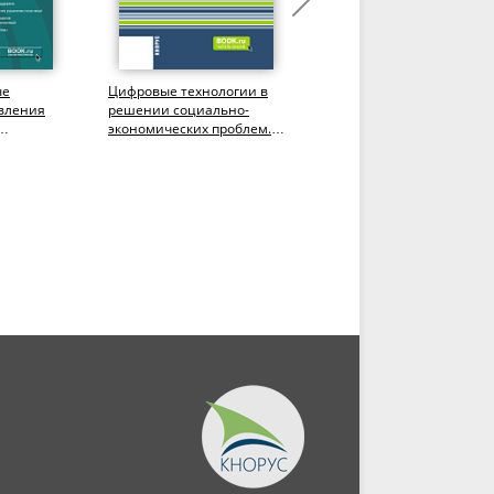
ые
Цифровые технологии в
1С: Предприятие
авления
решении социально-
8.3.Лабораторный
экономических проблем.
практикум. (СПО). Учебн
лавриат).
(Аспирантура,
пособие.
.
Бакалавриат,...