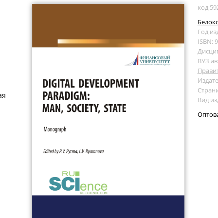
код 59
Белоко
Год из
ISBN: 
Дисци
ВУЗ ав
Прави
Издате
Страни
ая
Вид и
Оптов