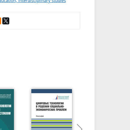
ducation, interdisciplinary studies