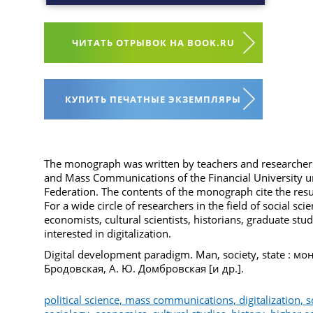
ЧИТАТЬ ОТРЫВОК НА BOOK.RU
КУПИТЬ ПЕЧАТНЫЕ ЭКЗЕМПЛЯРЫ
The monograph was written by teachers and researchers 
and Mass Communications of the Financial University 
Federation. The contents of the monograph cite the resul
For a wide circle of researchers in the field of social scien
economists, cultural scientists, historians, graduate stu
interested in digitalization.
Digital development paradigm. Man, society, state : мо
Бродовская, А. Ю. Домбровская [и др.].
political science, mass communications, digitalization, so