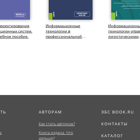
проектирования
Информационные
Информационн
ционных систем.
технологии в
технологии упр
чебное пособие.
профессиональной
логистическими
деятельности. (СПО).
системами. (Бака
Учебник.
Учебное пособие
ИТЬ
АВТОРАМ
ЭБС BOOK.RU
Как стать автором?
КОНТАКТЫ
м
Книга издана. Что
КАТАЛОГ
дальше?