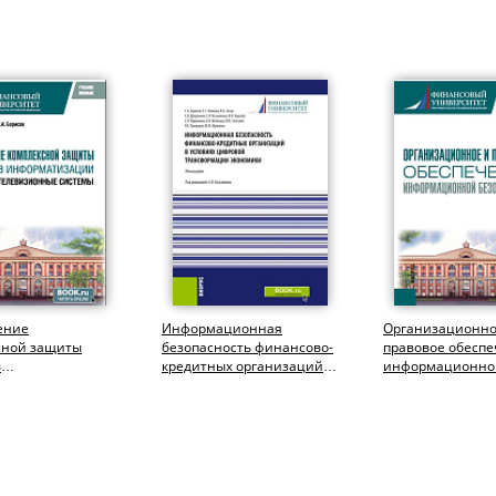
ение
Информационная
Организационно
сной защиты
безопасность финансово-
правовое обесп
в
кредитных организаций в
информационно
тизации.
условиях цифровой
безопасности.
е телевизионные
трансформации...
(Бакалавриат). Уч
..