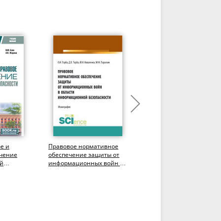
е и
Правовое нормативное
Методы и алгоритмы
ечение
обеспечение защиты от
организации
й
информационных войн в
мониторинга сетевой
области
структуры предприятия.
ебное...
информационной...
(Аспирантура,...