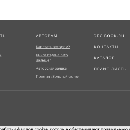
ИТЬ
АВТОРАМ
ЭБС BOOK.RU
Как стать автором?
КОНТАКТЫ
м
Книга издана. Что
КАТАЛОГ
дальше?
Авторская заявка
ПРАЙС-ЛИСТЫ
Премия «Золотой фонд»
работку файлов cookie, которые обеспечивают правильную р