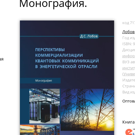
Монография.
код 71
Лобов 
Год из
ISBN: 
Дисци
инфор
ая
ВУЗ ав
инсти
(Униве
Издате
Страни
Вид и
Оптов
Книга