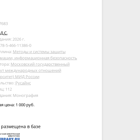
7683
Д.С.
дания: 2026 г.
978-5-466-11386-0
плина:
Методы и системы защиты
мации, информационная безопасность
тора:
Московский государственный
тут международных отношений
рситет) МИД России
льство:
Русайнс
ц: 112
здания: Монография
ая цена:
1 000 руб.
 размещена в базе