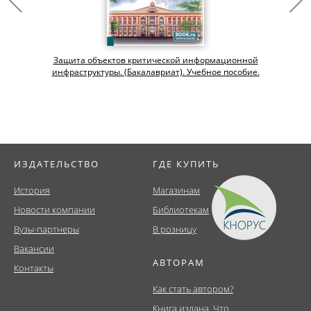
Защита объектов критической информационной
инфраструктуры. (Бакалавриат). Учебное пособие.
ИЗДАТЕЛЬСТВО
ГДЕ КУПИТЬ
История
Магазинам
Новости компании
Библиотекам
Вузы-партнеры
В розницу
Вакансии
АВТОРАМ
Контакты
Как стать автором?
Книга издана. Что