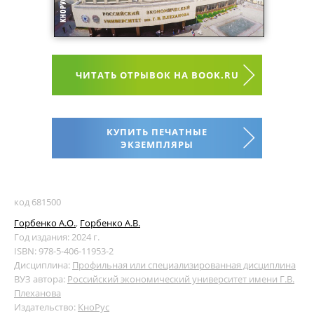
ЧИТАТЬ ОТРЫВОК НА BOOK.RU
КУПИТЬ ПЕЧАТНЫЕ
ЭКЗЕМПЛЯРЫ
код 681500
Горбенко А.О.
,
Горбенко А.В.
Год издания: 2024 г.
ISBN: 978-5-406-11953-2
Дисциплина:
Профильная или специализированная дисциплина
ВУЗ автора:
Российский экономический университет имени Г.В.
Плеханова
Издательство:
КноРус