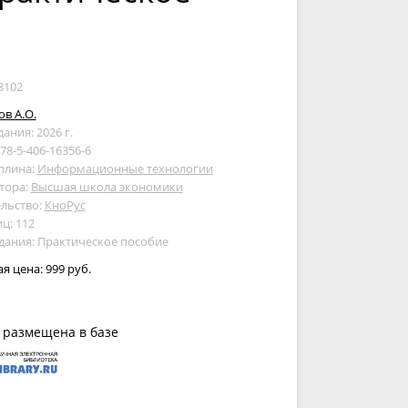
8102
в А.О.
дания: 2026 г.
978-5-406-16356-6
плина:
Информационные технологии
тора:
Высшая школа экономики
льство:
КноРус
ц: 112
дания: Практическое пособие
ая цена:
999 руб.
 размещена в базе