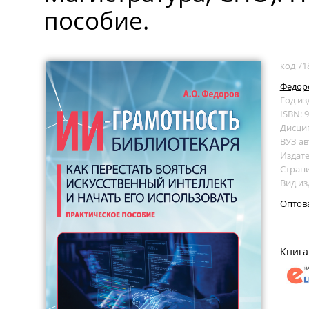
пособие.
код 71
Федоро
Год из
ISBN: 
Дисци
ВУЗ ав
Издате
Страни
Вид из
Оптов
Книга