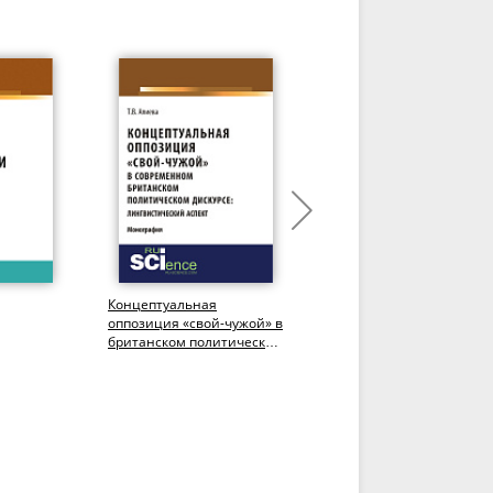
Концептуальная
История России. Часть 1.
оппозиция «свой-чужой» в
От древней руси к новом
британском политическом
времени. (Бакалавриат).
Учебное
дискурсе. (Аспирантура,...
Учебно-методическое...