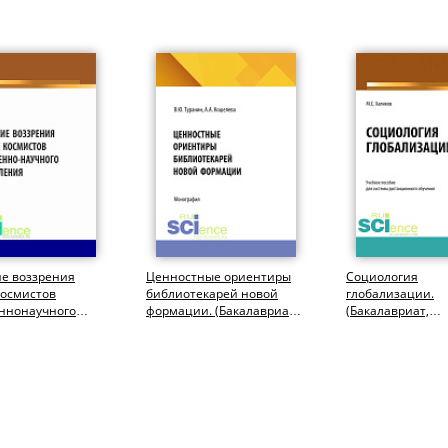
ие воззрения
Ценностные ориентиры
Социология
космистов
библиотекарей новой
глобализации.
еннонаучного
формации. (Бакалавриат,
(Бакалавриат,
ения.
Магистратура).
Магистратура). 
ура,...
Монография.
пособие.