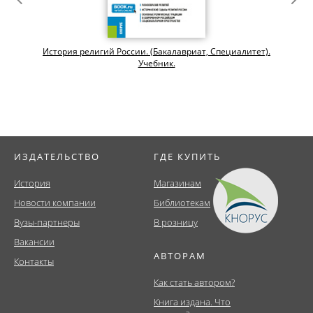
История религий России. (Бакалавриат, Специалитет).
Учебник.
ИЗДАТЕЛЬСТВО
ГДЕ КУПИТЬ
История
Магазинам
Новости компании
Библиотекам
Вузы-партнеры
В розницу
Вакансии
АВТОРАМ
Контакты
Как стать автором?
Книга издана. Что