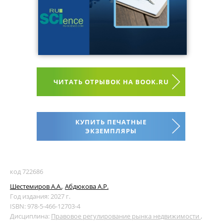
ЧИТАТЬ ОТРЫВОК НА BOOK.RU
КУПИТЬ ПЕЧАТНЫЕ
ЭКЗЕМПЛЯРЫ
код 722686
Шестемиров А.А.
,
Абдюкова А.Р.
Год издания: 2027 г.
ISBN: 978-5-466-12703-4
Дисциплина:
Правовое регулирование рынка недвижимости
,