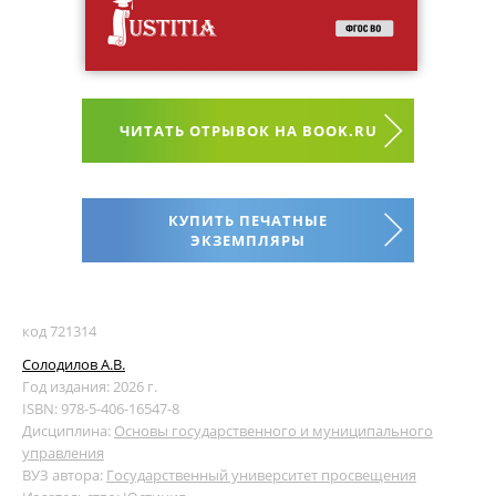
ЧИТАТЬ ОТРЫВОК НА BOOK.RU
КУПИТЬ ПЕЧАТНЫЕ
ЭКЗЕМПЛЯРЫ
код 721314
Солодилов А.В.
Год издания: 2026 г.
ISBN: 978-5-406-16547-8
Дисциплина:
Основы государственного и муниципального
управления
ВУЗ автора:
Государственный университет просвещения