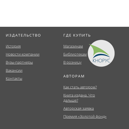
ИЗДАТЕЛЬСТВО
ГДЕ КУПИТЬ
История
Магазинам
Новости компании
Библиотекам
Вузы-партнеры
В розницу
Вакансии
АВТОРАМ
Контакты
Как стать автором?
Книга издана. Что
дальше?
Авторская заявка
Премия «Золотой фонд»