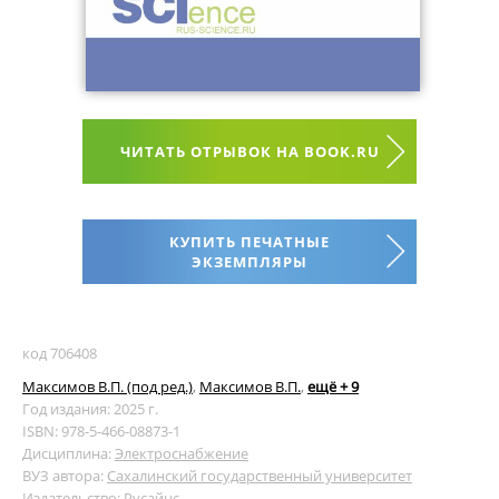
ЧИТАТЬ ОТРЫВОК НА BOOK.RU
КУПИТЬ ПЕЧАТНЫЕ
ЭКЗЕМПЛЯРЫ
код 706408
Максимов В.П. (под ред.)
,
Максимов В.П.
,
ещё + 9
Год издания: 2025 г.
ISBN: 978-5-466-08873-1
Дисциплина:
Электроснабжение
ВУЗ автора:
Сахалинский государственный университет
Издательство:
Русайнс