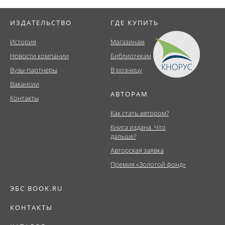
ИЗДАТЕЛЬСТВО
ГДЕ КУПИТЬ
История
Магазинам
Новости компании
Библиотекам
Вузы-партнеры
В розницу
Вакансии
АВТОРАМ
Контакты
Как стать автором?
Книга издана. Что
дальше?
Авторская заявка
Премия «Золотой фонд»
ЭБС BOOK.RU
КОНТАКТЫ