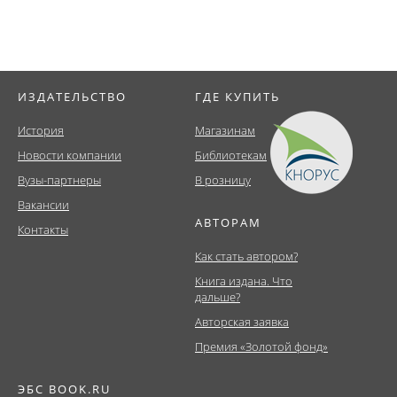
ИЗДАТЕЛЬСТВО
ГДЕ КУПИТЬ
История
Магазинам
Новости компании
Библиотекам
Вузы-партнеры
В розницу
Вакансии
АВТОРАМ
Контакты
Как стать автором?
Книга издана. Что
дальше?
Авторская заявка
Премия «Золотой фонд»
ЭБС BOOK.RU