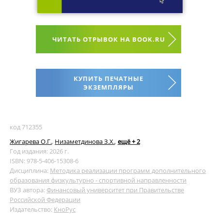
ЧИТАТЬ ОТРЫВОК НА BOOK.RU
КУПИТЬ ПЕЧАТНЫЕ
ЭКЗЕМПЛЯРЫ
код 712355
Жигарева О.Г.
,
Низаметдинова З.Х.
,
ещё + 2
Год издания: 2026 г.
ISBN: 978-5-406-15308-6
Дисциплина:
Методика реализации программ дополнительного
образования физкультурно - спортивной направленности
ВУЗ автора:
Финансовый университет при Правительстве
Российской Федерации
Издательство:
КноРус