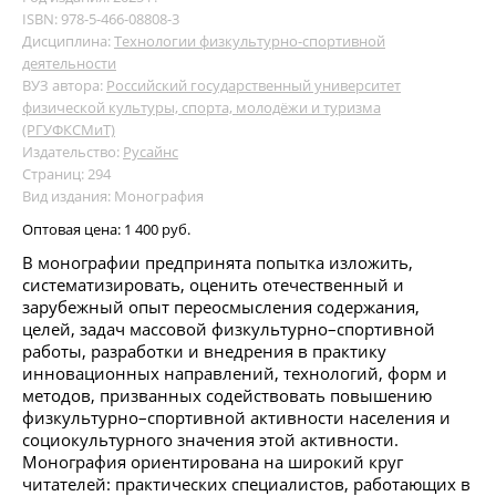
ISBN: 978-5-466-08808-3
Дисциплина:
Технологии физкультурно-спортивной
деятельности
ВУЗ автора:
Российский государственный университет
физической культуры, спорта, молодёжи и туризма
(РГУФКСМиТ)
Издательство:
Русайнс
Страниц: 294
Вид издания: Монография
Оптовая цена:
1 400 руб.
В монографии предпринята попытка изложить,
систематизировать, оценить отечественный и
зарубежный опыт переосмысления содержания,
целей, задач массовой физкультурно–спортивной
работы, разработки и внедрения в практику
инновационных направлений, технологий, форм и
методов, призванных содействовать повышению
физкультурно–спортивной активности населения и
социокультурного значения этой активности.
Монография ориентирована на широкий круг
читателей: практических специалистов, работающих в