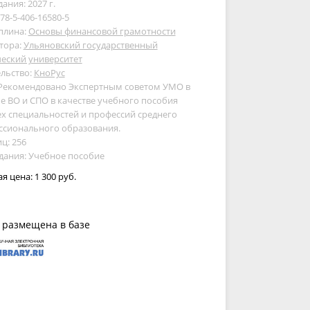
дания: 2027 г.
978-5-406-16580-5
плина:
Основы финансовой грамотности
тора:
Ульяновский государственный
еский университет
льство:
КноРус
 Рекомендовано Экспертным советом УМО в
е ВО и СПО в качестве учебного пособия
ех специальностей и профессий среднего
ссионального образования.
ц: 256
дания: Учебное пособие
ая цена:
1 300 руб.
 размещена в базе