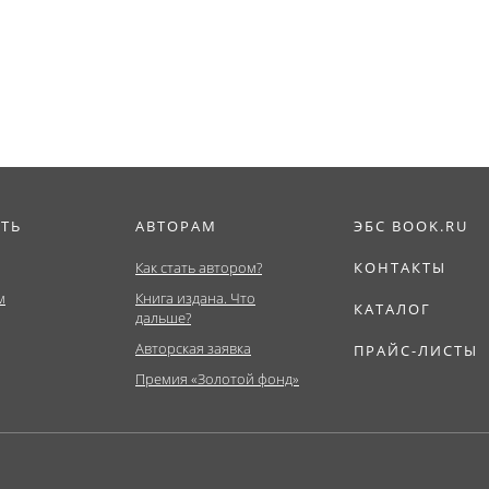
Бакалавриат,...
ИТЬ
АВТОРАМ
ЭБС BOOK.RU
Как стать автором?
КОНТАКТЫ
м
Книга издана. Что
КАТАЛОГ
дальше?
Авторская заявка
ПРАЙС-ЛИСТЫ
Премия «Золотой фонд»