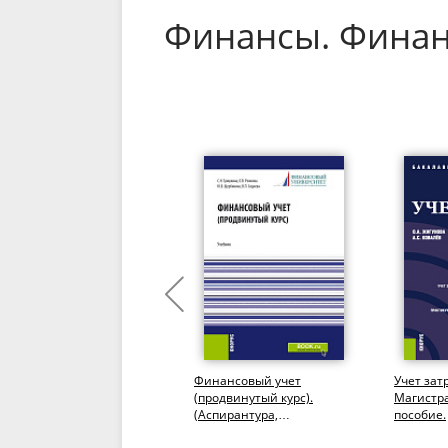
Финансы. Фина
Финансы организаций
Финансовый учет
Учет зат
(предприятий) различных
(продвинутый курс).
Магистра
правовых форм.
(Аспирантура,
пособие.
(Бакалавриат,
Бакалавриат,