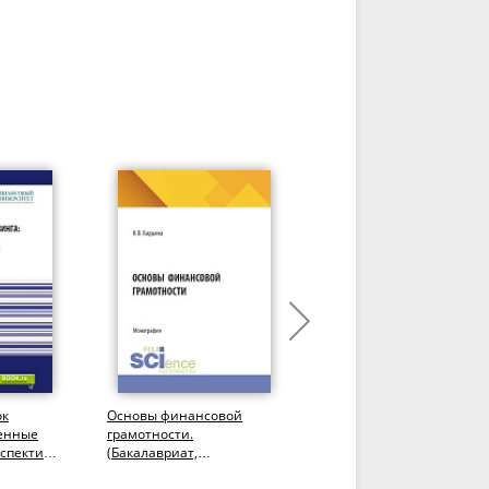
ок
Основы финансовой
Мировые финансы=Worl
менные
грамотности.
finance. (Бакалавриат).
рспективы
(Бакалавриат,
Учебник.
антура,
Специалитет).