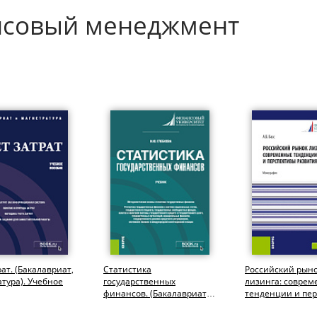
нсовый менеджмент
рат. (Бакалавриат,
Статистика
Российский рын
тура). Учебное
государственных
лизинга: совре
финансов. (Бакалавриат,
тенденции и пе
Магистратура). Учебник.
развития. (Аспир