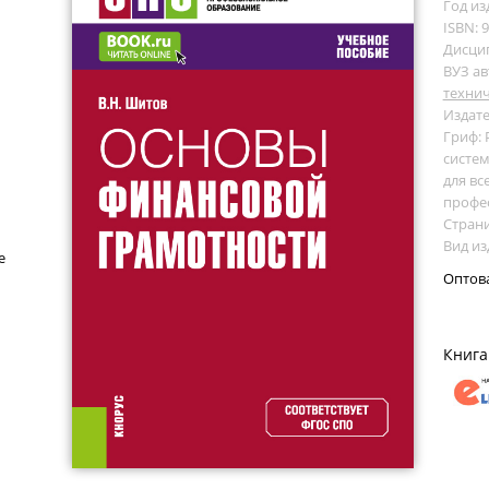
Год из
ISBN: 
Дисци
ВУЗ ав
технич
Издате
Гриф:
систем
для вс
профе
Страни
Вид из
е
Оптов
Книга