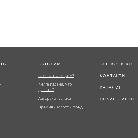
Бакалавриат,...
ИТЬ
АВТОРАМ
ЭБС BOOK.RU
Как стать автором?
КОНТАКТЫ
м
Книга издана. Что
КАТАЛОГ
дальше?
Авторская заявка
ПРАЙС-ЛИСТЫ
Премия «Золотой фонд»