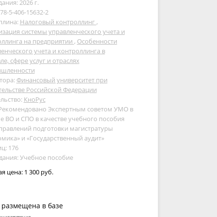
дания: 2026 г.
978-5-406-15632-2
плина:
Налоговый контроллинг
,
зация системы управленческого учета и
оллинга на предприятии
,
Особенности
енческого учета и контроллинга в
ле, сфере услуг и отраслях
шленности
тора:
Финансовый университет при
тельстве Российской Федерации
льство:
КноРус
 Рекомендовано Экспертным советом УМО в
е ВО и СПО в качестве учебного пособия
правлений подготовки магистратуры
мика» и «Государственный аудит»
ц: 176
дания: Учебное пособие
ая цена:
1 300 руб.
 размещена в базе