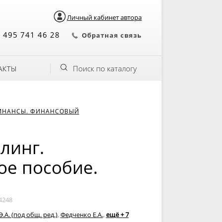
Личный кабинет автора
 495 741 46 28
Обратная связь
Поиск по каталогу
АКТЫ
ИНАНСЫ. ФИНАНСОВЫЙ
линг.
ое пособие.
4248
Э.А. (под общ. ред.)
,
Федченко Е.А.
,
ещё + 7