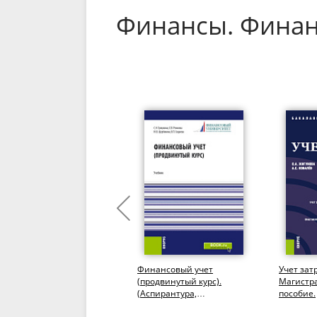
Финансы. Фина
Финансы организаций
Финансовый учет
Учет зат
(предприятий) различных
(продвинутый курс).
Магистра
правовых форм.
(Аспирантура,
пособие.
(Бакалавриат,
Бакалавриат,