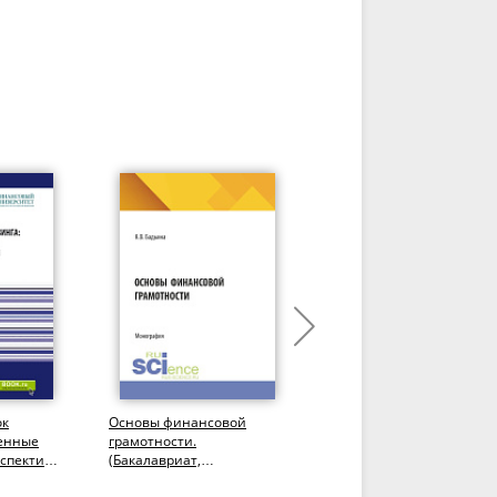
ок
Основы финансовой
Мировые финансы=Worl
менные
грамотности.
finance. (Бакалавриат).
рспективы
(Бакалавриат,
Учебник.
антура,
Специалитет).