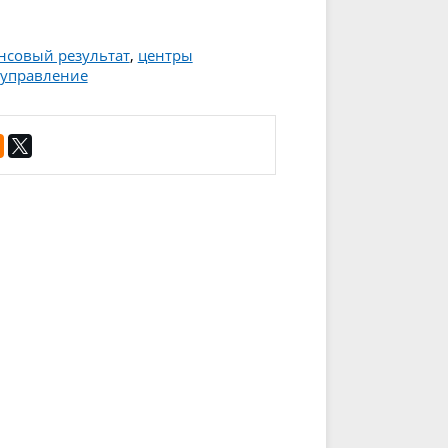
нсовый результат
,
центры
 управление