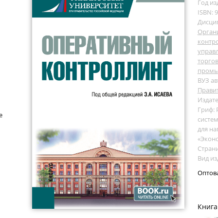
Год из
ISBN: 
Дисци
Органи
контр
управл
торгов
промы
ВУЗ ав
Прави
Издате
Гриф:
е
систем
для на
«Эконо
Страни
Вид из
Оптов
Книга