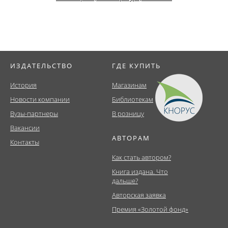
ИЗДАТЕЛЬСТВО
ГДЕ КУПИТЬ
История
Магазинам
Новости компании
Библиотекам
Вузы-партнеры
В розницу
Вакансии
АВТОРАМ
Контакты
Как стать автором?
Книга издана. Что
дальше?
Авторская заявка
Премия «Золотой фонд»