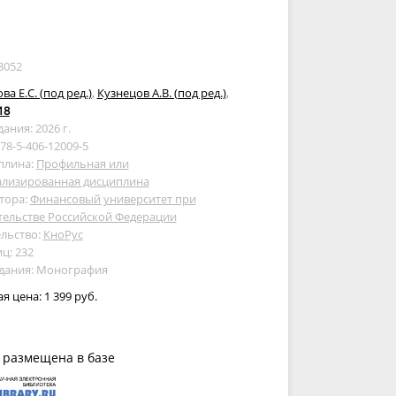
3052
ва Е.С. (под ред.)
,
Кузнецов А.В. (под ред.)
,
18
дания: 2026 г.
978-5-406-12009-5
плина:
Профильная или
ализированная дисциплина
тора:
Финансовый университет при
тельстве Российской Федерации
льство:
КноРус
ц: 232
здания: Монография
ая цена:
1 399 руб.
 размещена в базе