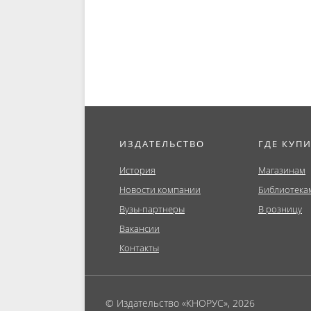
фоне энергетического
(Бакалавр
кризиса...
ИЗДАТЕЛЬСТВО
ГДЕ КУП
История
Магазинам
Новости компании
Библиотека
Вузы-партнеры
В розницу
Вакансии
Контакты
© Издательство «КНОРУС», 2026