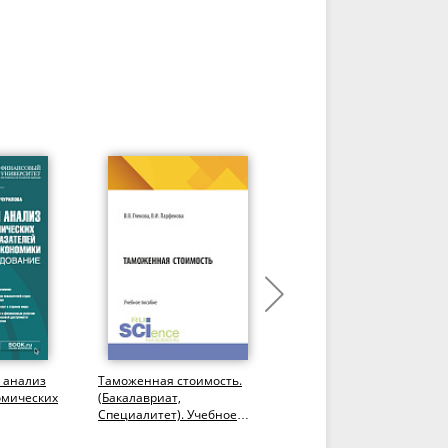
 анализ
Таможенная стоимость.
Институты содействия
омических
(Бакалавриат,
международному
Специалитет). Учебное
развитию: тенденции и
вития
пособие.
вызовы