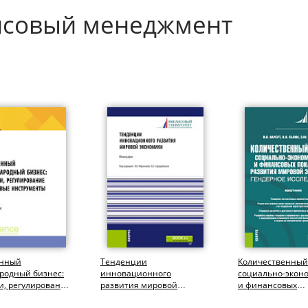
нсовый менеджмент
енный
Тенденции
Количественный
родный бизнес:
инновационного
социально-экон
и, регулирование
развития мировой
и финансовых
вые инструменты.
экономики. (Аспирантура,
показателей раз