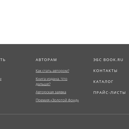
иат)....
Бакалавриат,
мировой экономик
Магистратура)....
ИТЬ
АВТОРАМ
ЭБС BOOK.RU
Как стать автором?
КОНТАКТЫ
м
Книга издана. Что
КАТАЛОГ
дальше?
Авторская заявка
ПРАЙС-ЛИСТЫ
Премия «Золотой фонд»