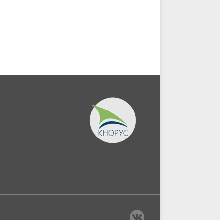
и:...
постпандемического
периода....