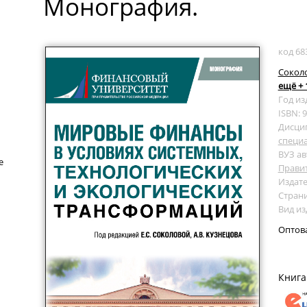
Монография.
код 68
Соколо
ещё + 
Год из
ISBN: 
Дисци
специ
ВУЗ ав
е
Прави
Издате
Страни
Вид и
Оптов
Книга