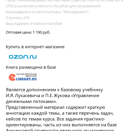
Гриф: Рекомендовано Экспертным советом УМО в системе ВО и
СПО в качестве учебного пособия для направлений
бакалавриата и магистратуры "Менеджмент".
Страниц: 210
Вид издания: Учебное пособие
Оптовая цена:
1 190 руб.
Купить в интернет-магазине
Книга размещена в базе
Является дополнением к базовому учебнику
И.Я. Лукасевича и П.Е. Жукова «Управление
денежными потоками».
Представленный материал содержит краткую
аннотацию каждой темы, а также перечень задач,
кейсов по темам курса. Все задания практико-
ориентированы, часть из них выполняется на базе
финансовой отчетности реального акционерного