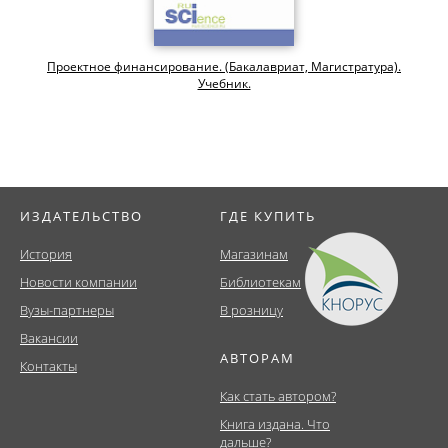
Проектное финансирование. (Бакалавриат, Магистратура).
Учебник.
ИЗДАТЕЛЬСТВО
ГДЕ КУПИТЬ
История
Магазинам
Новости компании
Библиотекам
Вузы-партнеры
В розницу
Вакансии
АВТОРАМ
Контакты
Как стать автором?
Книга издана. Что
дальше?