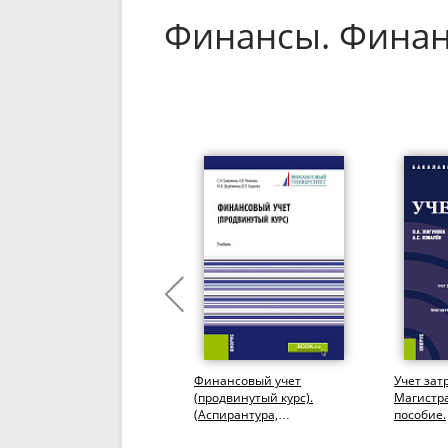
Финансы. Фина
Финансы организаций
Финансовый учет
Учет зат
(предприятий) различных
(продвинутый курс).
Магистра
правовых форм.
(Аспирантура,
пособие.
(Бакалавриат,
Бакалавриат,