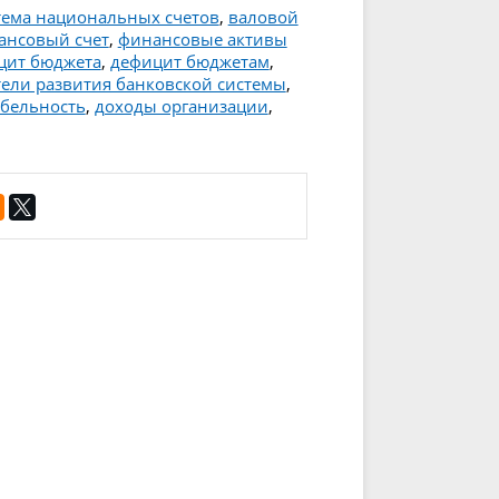
тема национальных счетов
,
валовой
ансовый счет
,
финансовые активы
цит бюджета
,
дефицит бюджетам
,
тели развития банковской системы
,
абельность
,
доходы организации
,