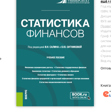
ещё + 
Год из
ISBN: 
Дисци
ВУЗ ав
Прави
Издате
Гриф:
систем
для на
«Эконо
Страни
е
Вид из
Оптов
Книга