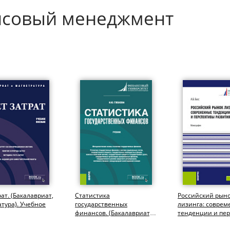
нсовый менеджмент
рат. (Бакалавриат,
Статистика
Российский рын
тура). Учебное
государственных
лизинга: совре
финансов. (Бакалавриат,
тенденции и пе
Магистратура). Учебник.
развития. (Аспир