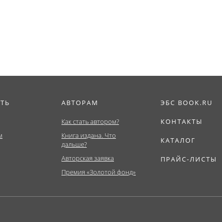
Бакалавриат,...
ИТЬ
АВТОРАМ
ЭБС BOOK.RU
Как стать автором?
КОНТАКТЫ
м
Книга издана. Что
КАТАЛОГ
дальше?
Авторская заявка
ПРАЙС-ЛИСТЫ
Премия «Золотой фонд»