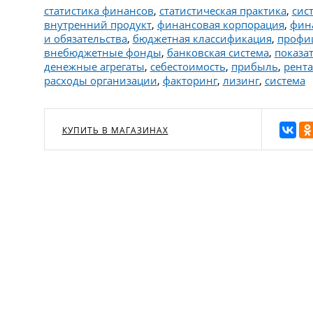
статистика финансов
,
статистическая практика
,
сис
внутренний продукт
,
финансовая корпорация
,
фин
и обязательства
,
бюджетная классификация
,
профи
внебюджетные фонды
,
банковская система
,
показа
денежные агрегаты
,
себестоимость
,
прибыль
,
рент
расходы организации
,
факторинг
,
лизинг
,
система
КУПИТЬ В МАГАЗИНАХ