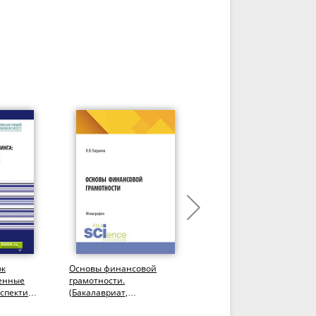
ок
Основы финансовой
Мировые финансы=Worl
менные
грамотности.
finance. (Бакалавриат).
рспективы
(Бакалавриат,
Учебник.
антура,
Специалитет).