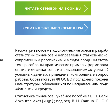
ЧИТАТЬ ОТРЫВОК НА BOOK.RU
КУПИТЬ ПЕЧАТНЫЕ ЭКЗЕМПЛЯРЫ
Рассматриваются методологические основы разраб
статистики финансов и направления статистическо
современным российским и международным статис
ая
теме разобраны практические примеры формирован
статистики финансов с использованием актуально
условных данных, приведены контрольные вопрос
работы. Соответствует ФГОС ВО последнего поколен
магистратуры, обучающихся по направлениям подг
«Финансы и кредит».
Статистика финансов : учебное пособие / В. Н. Сали
Архангельская [и др.] ; под ред. В. Н. Салина, О. Ю.