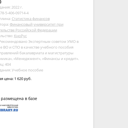
6
дания: 2022 г.
978-5-406-09714-4
плина:
Статистика финансов
тора:
Финансовый университет при
тельстве Российской Федерации
льство:
КноРус
 Рекомендовано Экспертным советом УМО в
е ВО и СПО в качестве учебного пособия
правлений бакалавриата и магистратуры
мика», «Менеджмент», «Финансы и кредит».
ц: 404
дания: Учебное пособие
ая цена:
1 620 руб.
 размещена в базе