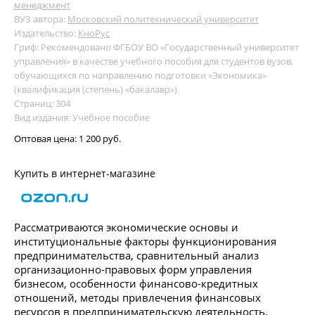
менеджмент
ВУЗ автора:
Московский политехнический университет
Издательство:
КноРус
Гриф: Рекомендовано ФГБОУ ВО «Государственный университет
управления» в качестве учебного пособия для студентов вузов,
обучающихся по направлению подготовки «Экономика»
(квалификация (степень) «бакалавр»)
Страниц: 304
Вид издания: Учебное пособие
Оптовая цена:
1 200 руб.
Купить в интернет-магазине
Рассматриваются экономические основы и
институциональные факторы функционирования
предпринимательства, сравнительный анализ
организационно-правовых форм управления
бизнесом, особенности финансово-кредитных
отношений, методы привлечения финансовых
ресурсов в предпринимательскую деятельность,