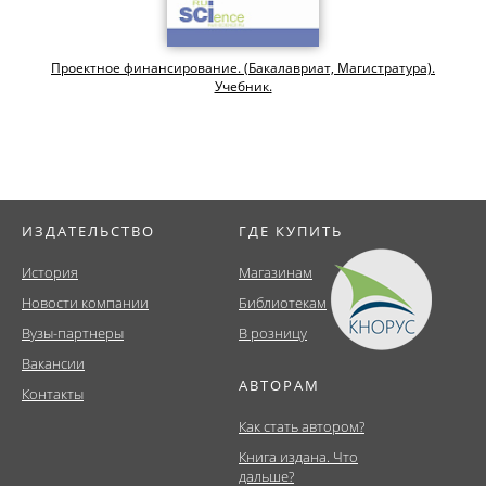
Проектное финансирование. (Бакалавриат, Магистратура).
Учебник.
ИЗДАТЕЛЬСТВО
ГДЕ КУПИТЬ
История
Магазинам
Новости компании
Библиотекам
Вузы-партнеры
В розницу
Вакансии
АВТОРАМ
Контакты
Как стать автором?
Книга издана. Что
дальше?