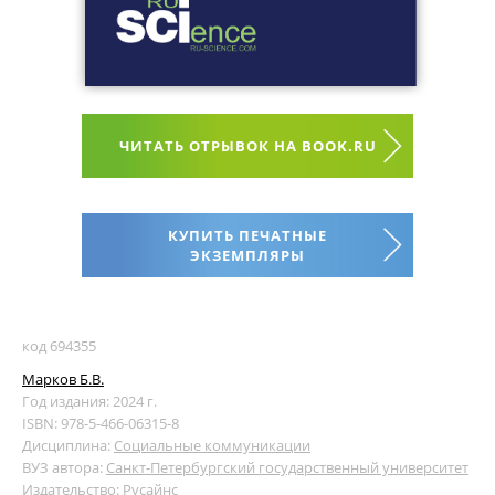
ЧИТАТЬ ОТРЫВОК НА BOOK.RU
КУПИТЬ ПЕЧАТНЫЕ
ЭКЗЕМПЛЯРЫ
код 694355
Марков Б.В.
Год издания: 2024 г.
ISBN: 978-5-466-06315-8
Дисциплина:
Социальные коммуникации
ВУЗ автора:
Санкт-Петербургский государственный университет
Издательство:
Русайнс