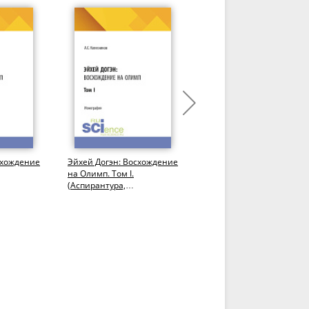
схождение
Эйхей Догэн: Восхождение
Философская осень: от
на Олимп. Том I.
возрождения традиций 
(Аспирантура,
Возрождению России.
Бакалавриат,
Материалы ежегодного
Магистратура).
Форума...
Монография.