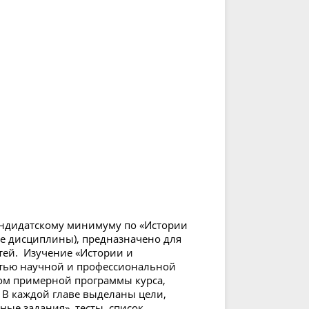
андидатскому минимуму по «Истории
е дисциплины), предназначено для
тей. Изучение «Истории и
стью научной и профессиональной
том примерной программы курса,
 В каждой главе выделаны цели,
ые задания», тесты, список