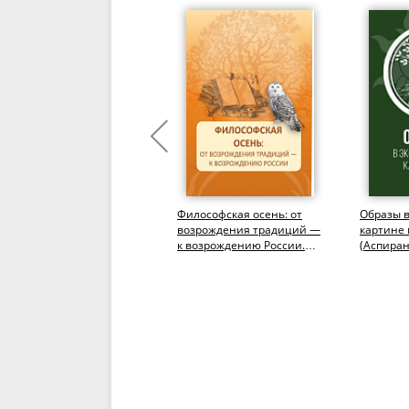
Нетрадиционный взгляд
Философская осень: от
Образы 
на мир (Этюды к теории
возрождения традиций —
картине 
естествознания).
к возрождению России.
(Аспиран
(Бакалавриат,
(Аспирантура,
Бакалавр
агистратура)....
Магистратура)....
Магистра
Моногра