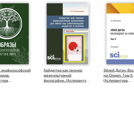
в экофилософской
Хайдеггер как пионер
Эйхей Догэн: Во
мира.
межкультурной
на Олимп. Том II.
тура,
философии. (Аспирантура,
(Аспирантура,
иат,
Бакалавриат,
Бакалавриат,
тура).
Магистратура)....
Магистратура).
фия.
Монография.