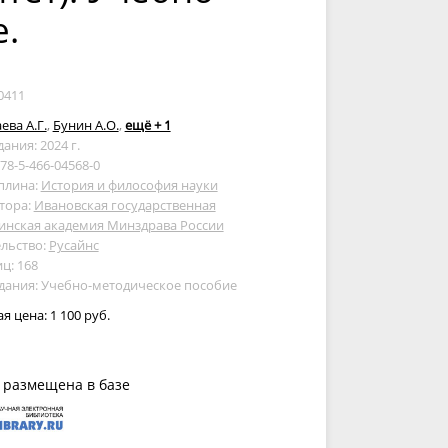
.
0411
ева А.Г.
,
Бунин А.О.
,
ещё + 1
дания: 2024 г.
978-5-466-04568-0
плина:
История и философия науки
тора:
Ивановская государственная
инская академия Минздрава России
льство:
Русайнс
ц: 168
дания: Учебно-методическое пособие
ая цена:
1 100 руб.
 размещена в базе