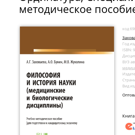
методическое пособие
код 69
Захова
Год из
ISBN: 
Дисци
ВУЗ ав
медиц
Издате
Страни
Вид из
Оптов
Книга