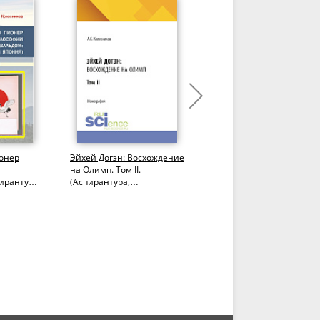
ионер
Эйхей Догэн: Восхождение
Эйхей Догэн: Восхожден
на Олимп. Том II.
на Олимп. Том I.
ирантура,
(Аспирантура,
(Аспирантура,
Бакалавриат,
Бакалавриат,
Магистратура).
Магистратура).
Монография.
Монография.