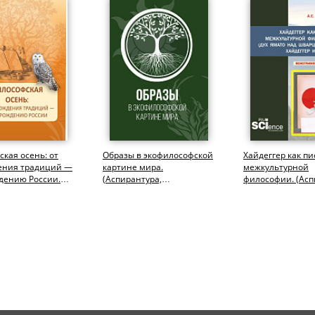
кая осень: от
Образы в экофилософской
Хайдеггер как п
ения традиций —
картине мира.
межкультурной
дению России.
(Аспирантура,
философии. (Асп
тура,
Бакалавриат,
Бакалавриат,
ура)....
Магистратура).
Магистратура)....
Монография.