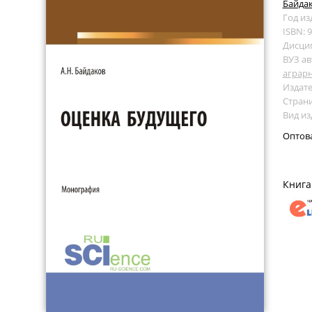
Байдак
Год из
ISBN: 
Дисци
ВУЗ ав
аграр
Издате
Страни
Вид и
Оптов
Книга