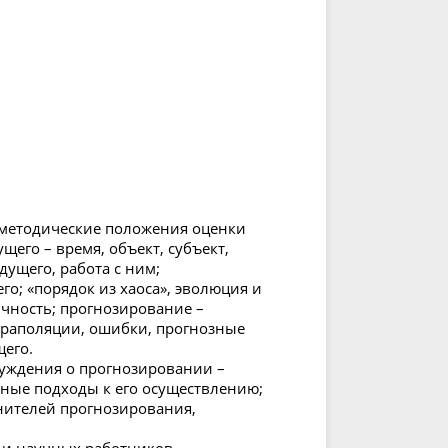
 методические положения оценки
его – время, объект, субъект,
ущего, работа с ним;
о; «порядок из хаоса», эволюция и
чность; прогнозирование –
страполяции, ошибки, прогнозные
его.
луждения о прогнозировании –
ьные подходы к его осуществлению;
нителей прогнозирования,