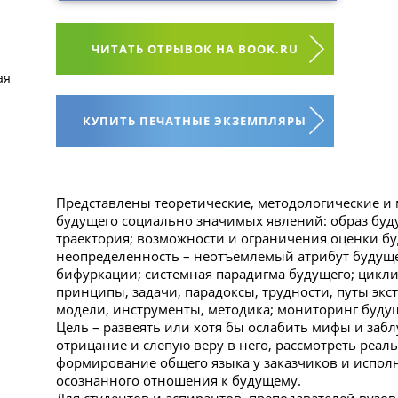
ЧИТАТЬ ОТРЫВОК НА BOOK.RU
ая
КУПИТЬ ПЕЧАТНЫЕ ЭКЗЕМПЛЯРЫ
Представлены теоретические, методологические и
будущего социально значимых явлений: образ будущ
траектория; возможности и ограничения оценки буд
неопределенность – неотъемлемый атрибут будущег
бифуркации; системная парадигма будущего; цикли
принципы, задачи, парадоксы, трудности, путы эк
модели, инструменты, методика; мониторинг будущ
Цель – развеять или хотя бы ослабить мифы и заб
отрицание и слепую веру в него, рассмотреть реал
формирование общего языка у заказчиков и испол
осознанного отношения к будущему.