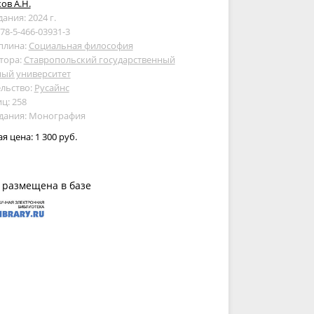
ов А.Н.
дания: 2024 г.
978-5-466-03931-3
плина:
Социальная философия
тора:
Ставропольский государственный
ный университет
льство:
Русайнс
ц: 258
здания: Монография
ая цена:
1 300 руб.
 размещена в базе