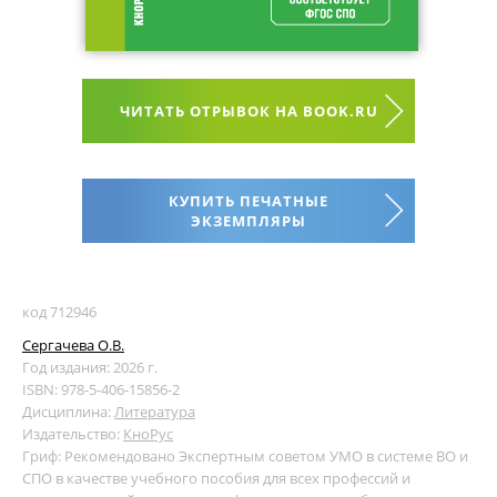
ЧИТАТЬ ОТРЫВОК НА BOOK.RU
КУПИТЬ ПЕЧАТНЫЕ
ЭКЗЕМПЛЯРЫ
код 712946
Сергачева О.В.
Год издания: 2026 г.
ISBN: 978-5-406-15856-2
Дисциплина:
Литература
Издательство:
КноРус
Гриф: Рекомендовано Экспертным советом УМО в системе ВО и
СПО в качестве учебного пособия для всех профессий и