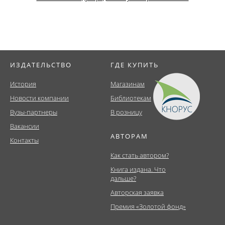
ИЗДАТЕЛЬСТВО
ГДЕ КУПИТЬ
История
Магазинам
Новости компании
Библиотекам
Вузы-партнеры
В розницу
Вакансии
АВТОРАМ
Контакты
Как стать автором?
Книга издана. Что
дальше?
Авторская заявка
Премия «Золотой фонд»