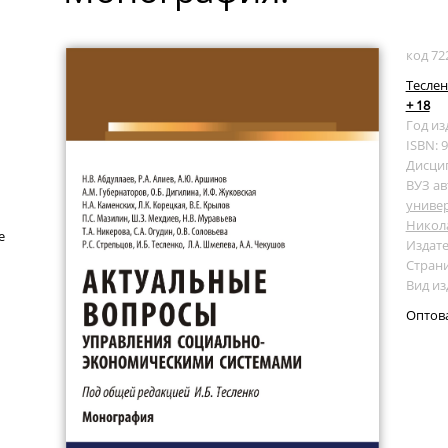
код 72
Теслен
+ 18
Год из
ISBN: 
Дисци
ВУЗ ав
универ
Никол
е
Издате
Страни
Вид и
Оптов