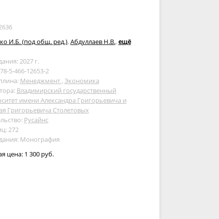
2636
ко И.Б. (под общ. ред.)
,
Абдуллаев Н.В.
,
ещё
дания: 2027 г.
978-5-466-12653-2
плина:
Менеджмент
,
Экономика
тора:
Владимирский государственный
ситет имени Александра Григорьевича и
ая Григорьевича Столетовых
льство:
Русайнс
ц: 272
здания: Монография
ая цена:
1 300 руб.