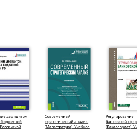
ние дефицитом
Современный
Регулирование
 бюджетной
стратегический анализ.
банковской сфер
 Российской
(Магистратура). Учебное
(Бакалавриат). У
и. (Аспирантура,
пособие.