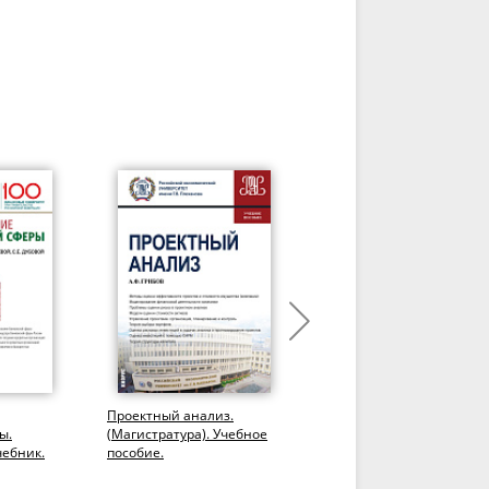
Проектный анализ.
Прикладные решения в
ы.
(Магистратура). Учебное
области анализа,
чебник.
пособие.
обработки и
визуализации финансов