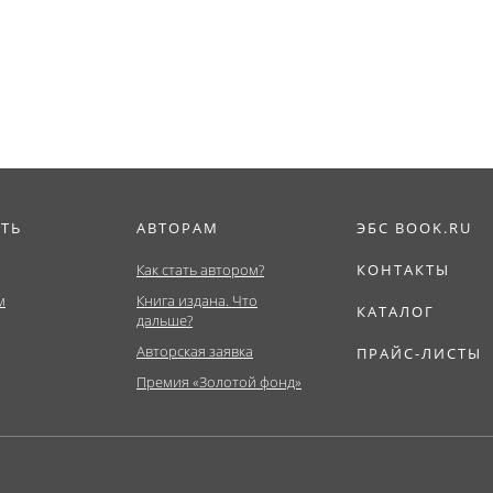
ат,...
ИТЬ
АВТОРАМ
ЭБС BOOK.RU
Как стать автором?
КОНТАКТЫ
м
Книга издана. Что
КАТАЛОГ
дальше?
Авторская заявка
ПРАЙС-ЛИСТЫ
Премия «Золотой фонд»