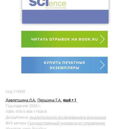
ЧИТАТЬ ОТРЫВОК НА BOOK.RU
КУПИТЬ ПЕЧАТНЫЕ
ЭКЗЕМПЛЯРЫ
код 719435
Давлетшина Л.А.
,
Першина Т.А.
,
ещё + 1
Год издания: 2026 г.
ISBN: 978-5-466-11926-8
Дисциплина:
Аналитические исследования в экономике
ВУЗ автора:
Государственный университет управления
Издательство:
Русайнс