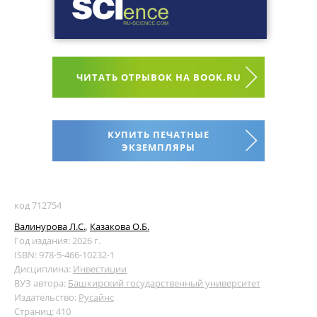
ЧИТАТЬ ОТРЫВОК НА BOOK.RU
КУПИТЬ ПЕЧАТНЫЕ
ЭКЗЕМПЛЯРЫ
код 712754
Валинурова Л.С.
,
Казакова О.Б.
Год издания: 2026 г.
ISBN: 978-5-466-10232-1
Дисциплина:
Инвестиции
ВУЗ автора:
Башкирский государственный университет
Издательство:
Русайнс
Страниц: 410