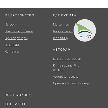
ИЗДАТЕЛЬСТВО
ГДЕ КУПИТЬ
История
Магазинам
Новости компании
Библиотекам
Вузы-партнеры
В розницу
Вакансии
АВТОРАМ
Контакты
Как стать автором?
Книга издана. Что
дальше?
Авторская заявка
Премия «Золотой фонд»
ЭБС BOOK.RU
КОНТАКТЫ